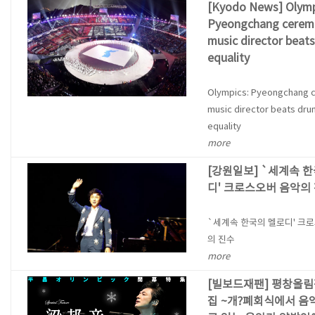
[Kyodo News] Olymp
Pyeongchang cerem
music director beat
equality
Olympics: Pyeongchang 
music director beats dru
equality
more
[강원일보] `세계속 
디' 크로스오버 음악의
`세계속 한국의 멜로디' 크
의 진수
more
[빌보드재팬] 평창올림
집 ~개?폐회식에서 음