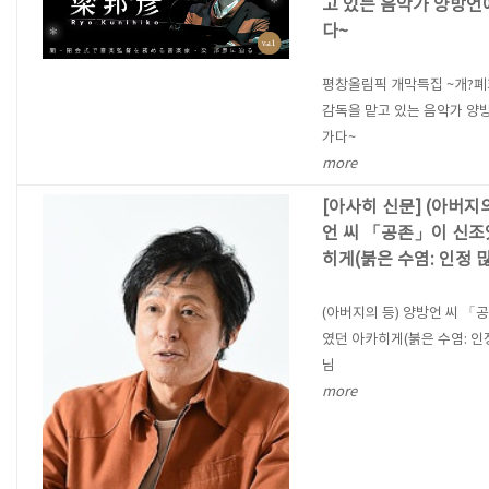
고 있는 음악가 양방언
다~
평창올림픽 개막특집 ~개?
감독을 맡고 있는 음악가 양
가다~
more
[아사히 신문] (아버지
언 씨 「공존」이 신조
히게(붉은 수염: 인정 
(아버지의 등) 양방언 씨 「
였던 아카히게(붉은 수염: 인
님
more