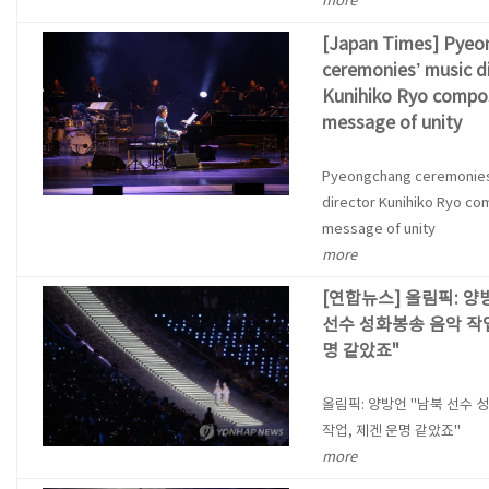
more
[Japan Times] Pye
ceremonies’ music d
Kunihiko Ryo compo
message of unity
Pyeongchang ceremonies
director Kunihiko Ryo c
message of unity
more
[연합뉴스] 올림픽: 양
선수 성화봉송 음악 작업
명 같았죠"
올림픽: 양방언 "남북 선수 
작업, 제겐 운명 같았죠"
more