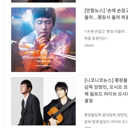
[연합뉴스] '손에 손잡고
을까…평창서 울려 퍼
?'손에 손잡고' 명성 이을까
퍼질 응원가는?
more
[니코니코뉴스] 평창올
감독 양방언, 오시오 
께 빌보드 라이브 오사
결정
평창올림픽 음악감독 양방언,
로와 함께 빌보드 라이브 오