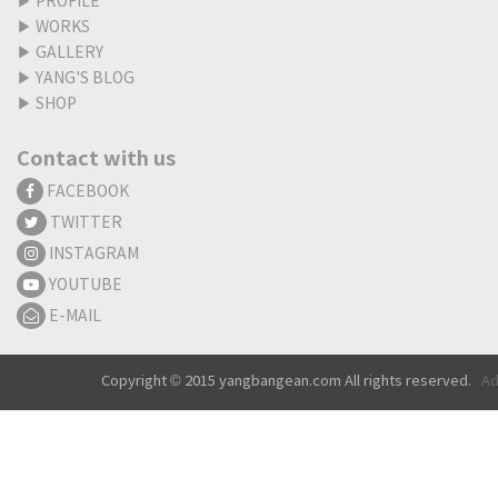
▶
PROFILE
▶
WORKS
▶
GALLERY
▶
YANG'S BLOG
▶
SHOP
Contact with us
FACEBOOK
TWITTER
INSTAGRAM
YOUTUBE
E-MAIL
Copyright © 2015 yangbangean.com All rights reserved.
Ad