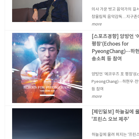
의사 가운 벗고 음악가의 길서
창올림픽 음악감독…지구촌에
more
[스포츠경향] 양방언 ‘
평창’(Echoes for
PyeongChang)···
송소희 등 참여
양방언 ‘에코우즈 포 평창’(Ech
PyeongChang)···하현우
등 참여
more
[제민일보] 하늘길에 
'프린스 오브 제주'
하늘길에 울려 퍼지는 '프린스