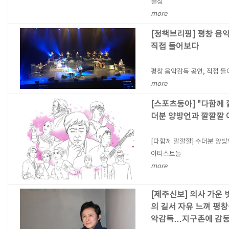
결정
more
[정책브리핑] 평창 음악
직접 들어보다
평창 음악감독 공연, 직접 
more
[스포츠동아] "다함께 
더분 양방언과 깔깔깔
[다함께 깔깔깔] 수더분 양
아티스트들
more
[제주신보] 의사 가운 
의 길서 자유 느껴 평
악감독…지구촌에 감동