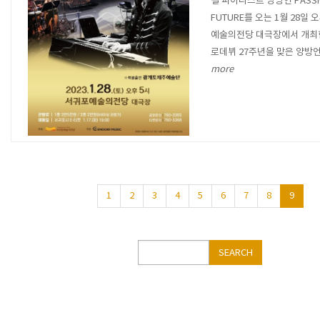
결 피아니스트 양방언 PASSI
FUTURE를 오는 1월 28일 
예술의전당 대극장에서 개최한
로데뷔 27주년을 맞은 양방
more
1
2
3
4
5
6
7
8
9
Search
SEARCH