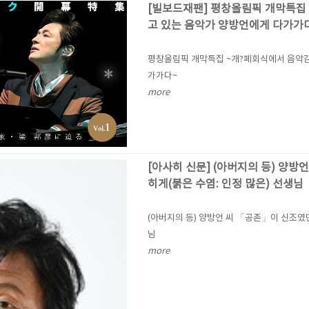
[빌보드재팬] 평창올림픽 개막특집
고 있는 음악가 양방언에게 다가가
평창올림픽 개막특집 ~개?폐회식에서 음악감
가가다~
more
[아사히 신문] (아버지의 등) 양방
히게(붉은 수염: 인정 많은) 선생님
(아버지의 등) 양방언 씨 「공존」이 신조였던
님
more