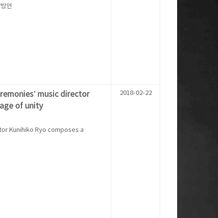
 양방언
2018-02-22
emonies’ music director
ge of unity
tor Kunihiko Ryo composes a