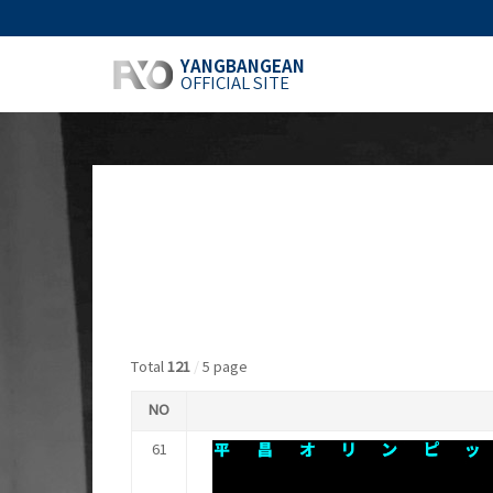
YANGBANGEAN
OFFICIAL SITE
Total
121
/
5 page
NO
61