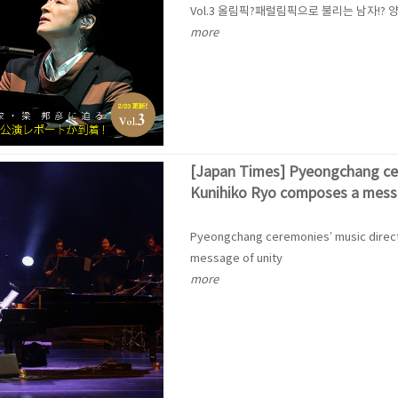
Vol.3 올림픽?패럴림픽으로 불리는 남자!?
more
[Japan Times] Pyeongchang cer
Kunihiko Ryo composes a messa
Pyeongchang ceremonies’ music direc
message of unity
more