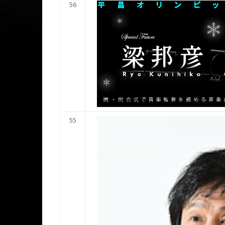
56
55