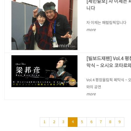
[제민일보] 자 이제는
니다
자 이제는 패럴림픽입니다
more
[빌보드재팬] Vol.4 
막식 ~ 오시오 코타로
Vol.4 평창올림픽 폐막식 ~
와의 공연
more
1
2
3
4
5
6
7
8
9