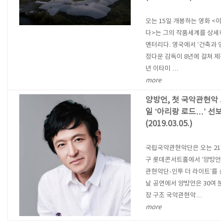
오는 15일 개봉하는 영화 <
다>는 그의 작품세계를 상세
멘터리다. 영국에서 ‘건축과 
정다운 감독이 8년에 걸쳐 제작
년 이타미 …
more
양방언, 첫 국악관현악 
일 ‘아리랑 로드…’ 선
(2019.03.05.)
국립국악관현악단은 오는 21
구 롯데콘서트홀에서 ‘양방
관현악단-인투 더 라이트’를 
날 공연에서 양방언은 30여 
장 구조 국악관현악…
more