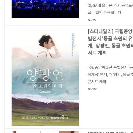
DI;GA에 올라온 기사 공유드
크로 확인 가능합니다.
more
[스타데일리] 국립중앙
별전시 '몽골 초원의 유
계, '양방언, 몽골 초원
서트 개최
국립중앙박물관 특별전시 '몽
목제국' 연계, '양방언, 몽골 
콘서트 개최
more