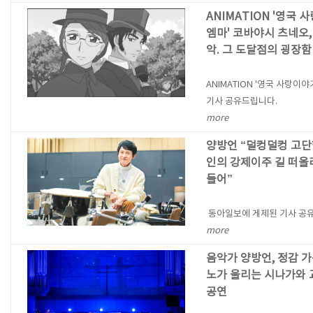
ANIMATION '영국
엠마' 코바야시 츠네오,
악. 그 도달점의 굉장함
ANIMATION '영국 사랑이야
기사 공유드립니다.
more
양방언 “덜컹덜컹 고단
인의 강제이주 길 떠올
들어”
동아일보에 게제된 기사 공
more
음악가 양방언, 정감 
노가 울리는 시나가와
공연