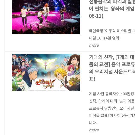
전통음악의 파격과 실
이 펼치는 ‘왕좌의 게임’ 
06-11)
국립극장 ‘여우락 페스티벌’ 
내달 10~14일 열려
more
기대의 신작, [7개의 
둠의 교전] 음악 프로
의 오리지널 사운드트랙
표!
게임 사전 등록자수 400만명
신작, [7개의 대죄~빛과 어둠
프로듀서 양방언의 오리지널
제작을 발표! 아사히 신문 
니다.
more