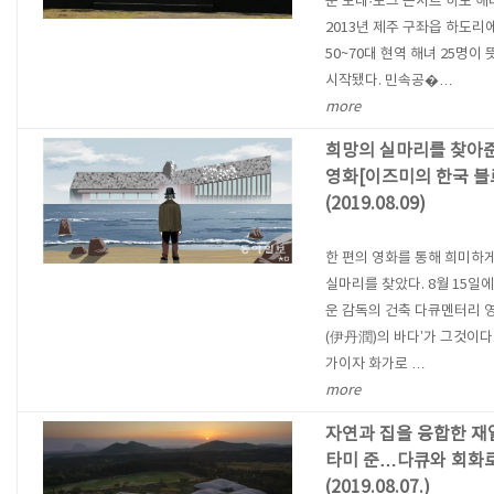
문 노래·토크 콘서트 하도 
2013년 제주 구좌읍 하도리
50~70대 현역 해녀 25명이
시작됐다. 민속공�…
more
희망의 실마리를 찾아준
영화[이즈미의 한국 블
(2019.08.09)
한 편의 영화를 통해 희미하
실마리를 찾았다. 8월 15일
운 감독의 건축 다큐멘터리 영
(伊丹潤)의 바다’가 그것이다
가이자 화가로 …
more
자연과 집을 융합한 재
타미 준…다큐와 회화
(2019.08.07.)