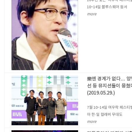
10주년 맞은 '여우락 페스티
10~14일 블루스퀘어 등서
more
樂엔 경계가 없다… 양
선 등 뮤지션들이 뭉쳤
(2019.05.29.)
7월 10~14일 여우락 페스티
아 한·일 컬래버 무대도
more