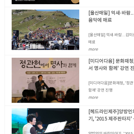
[울산매일] 억새·바
음악에 매료
[울산매일] 억새·바람…감미
매료
more
[미디어다음] 문화재청,
서 명사와 함께' 강연 
[미디어다음]문화재청, '정
함께' 강연 진행
more
[헤드라인제주]양방언
기, '2015 제주판타지'
양방언의 바람이야기, '2015