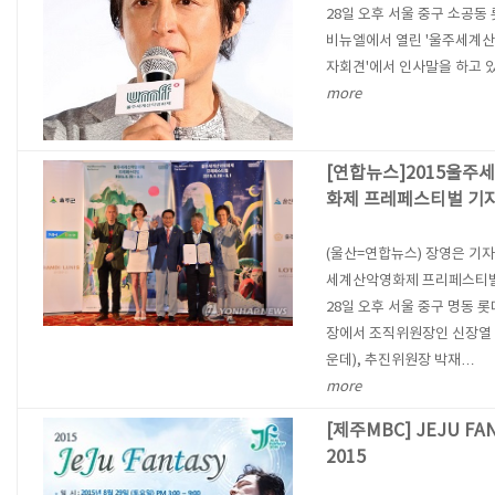
28일 오후 서울 중구 소공동
비뉴엘에서 열린 '울주세계
자회견'에서 인사말을 하고 있
more
[연합뉴스]2015울주
화제 프레페스티벌 기
(울산=연합뉴스) 장영은 기자 
세계산악영화제 프리페스티
28일 오후 서울 중구 명동 
장에서 조직위원장인 신장열
운데), 추진위원장 박재…
more
[제주MBC] JEJU FA
2015