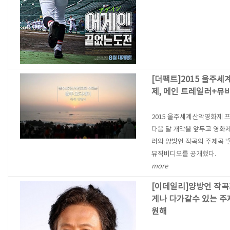
[더팩트]2015 울주
제, 메인 트레일러+뮤
2015 울주세계산악영화제
다음 달 개막을 앞두고 영화
러와 양방언 작곡의 주제곡 '
뮤직비디오를 공개했다.
more
[이데일리]양방언 작곡
게나 다가갈수 있는 주
원해