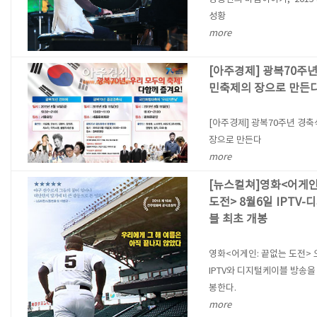
성황
more
[아주경제] 광복70주년
민축제의 장으로 만든
[아주경제] 광복70주년 경
장으로 만든다
more
[뉴스컬쳐]영화<어게인
도전> 8월6일 IPTV
블 최초 개봉
영화<어게인: 끝없는 도전> 
IPTV와 디지털케이블 방송을
봉한다.
more