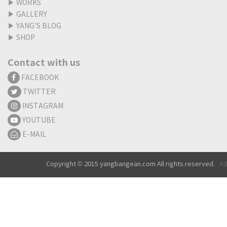
▶
WORKS
▶
GALLERY
▶
YANG'S BLOG
▶
SHOP
Contact with us
FACEBOOK
TWITTER
INSTAGRAM
YOUTUBE
E-MAIL
Copyright © 2015 yangbangean.com All rights reserved.
Ad