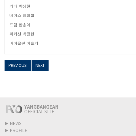
기타 박상현
베이스 최희철
드럼 한송이
퍼커션 박광현
바이올린
이슬기
PREVIOUS
NEXT
YANGBANGEAN
OFFICIAL SITE
▶
NEWS
▶
PROFILE