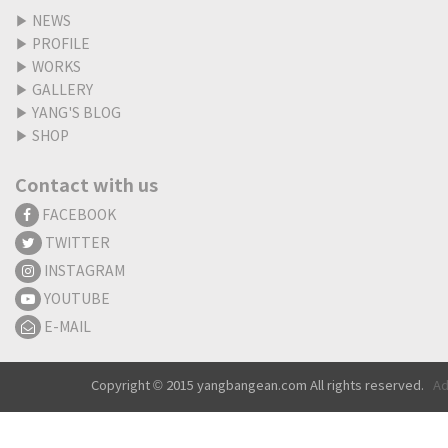
▶
NEWS
▶
PROFILE
▶
WORKS
▶
GALLERY
▶
YANG'S BLOG
▶
SHOP
Contact with us
FACEBOOK
TWITTER
INSTAGRAM
YOUTUBE
E-MAIL
Copyright © 2015 yangbangean.com All rights reserved.
Ad