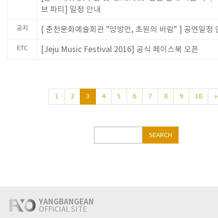
브 파티] 일정 안내
공지
[ 춘천문화예술회관 "양방언, 초원의 바람" ] 공연일정
ETC
[Jeju Music Festival 2016] 공식 페이스북 오픈
1
2
3
4
5
6
7
8
9
10
»
Search
SEARCH
YANGBANGEAN
OFFICIAL SITE