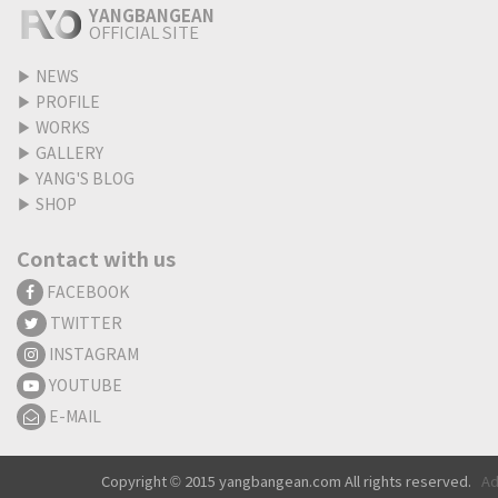
YANGBANGEAN
OFFICIAL SITE
▶
NEWS
▶
PROFILE
▶
WORKS
▶
GALLERY
▶
YANG'S BLOG
▶
SHOP
Contact with us
FACEBOOK
TWITTER
INSTAGRAM
YOUTUBE
E-MAIL
Copyright © 2015 yangbangean.com All rights reserved.
Ad