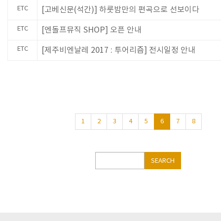
ETC
[고베신문(석간)] 하룻밤만의 편곡으로 선보이다
ETC
[엔돌프뮤직 SHOP] 오픈 안내
ETC
[제주비엔날레 2017 : 투어리즘] 전시일정 안내
1
2
3
4
5
6
7
8
Search
SEARCH