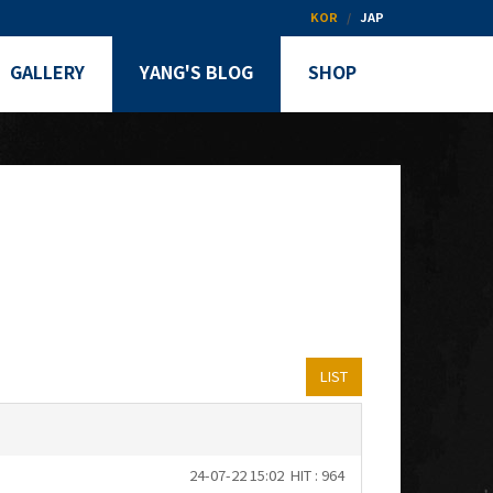
KOR
JAP
GALLERY
YANG'S BLOG
SHOP
LIST
24-07-22 15:02
HIT : 964