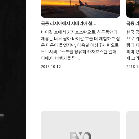
극동 러시아에서 시베리아 철…
극동 
바이칼 호에서 카자흐스탄으로. 하루동안의
한국 
체류는 너무 짧아 바이칼 호를 더 체험하고 싶
으로 
은 마음이 들었지만, 다음날 아침 7시 편으로
램의 자
노보시비르스크를 경유해 카자흐스탄 알마
의미 있
티에.이 비행기를 탑…
재 그
2018-10-12
2018-1