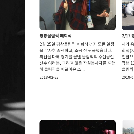
평창올림픽 폐회식
2/17
2월 25일 평창올림픽 폐회식 까지 모든 일정
제가 음
을 무사히 종료하고, 조금 전 귀국했습니다.
회식(
최선을 다해 경기를 끝낸 올림픽의 주인공인
일환으로
선수 여러분, 그리고 많은 자원봉사자를 포함
작년 1
해 올림픽을 이끌어온 스…
올림픽 
2018-02-28
2018-0