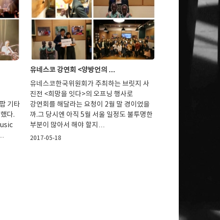
유네스코 강연회 <양방언의 …
유네스코한국위원회가 주최하는 브릿지 사
진전 <희망을 잇다>의 오프닝 행사로
 팝 기타
강연회를 해달라는 요청이 2월 말 경이었을
 했다.
까.그 당시엔 아직 5월 서울 일정도 불투명한
usic
부분이 많아서 해야 할지…
…
2017-05-18