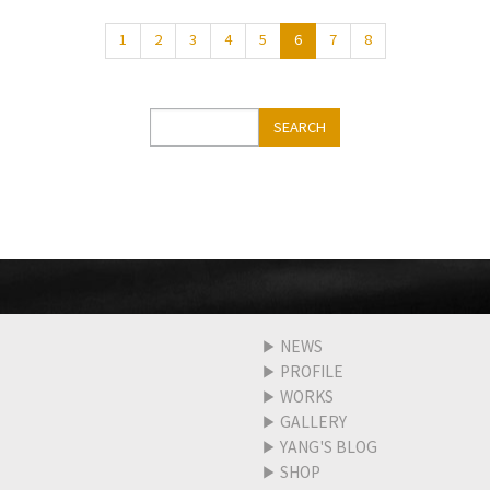
1
2
3
4
5
6
7
8
Search
SEARCH
▶
NEWS
▶
PROFILE
▶
WORKS
▶
GALLERY
▶
YANG'S BLOG
▶
SHOP